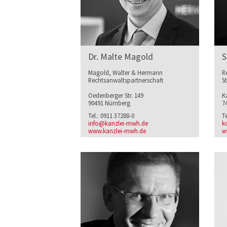
Dr. Malte Magold
S
Magold, Walter & Hermann
R
Rechtsanwaltspartnerschaft
S
Oedenberger Str. 149
Ka
90491 Nürnberg
7
Tel.: 0911 37288-0
T
info@kanzlei-mwh.de
k
www.kanzlei-mwh.de
w