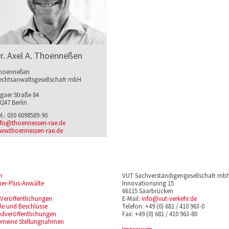
r. Axel A. Thoenneßen
hoenneßen
echtsanwaltsgesellschaft mbH
igaer Straße 84
0247 Berlin
el.: 030 6098589-90
nfo@thoennessen-rae.de
ww.thoennessen-rae.de
m
VUT Sachverständigengesellschaft mb
ner-Plus-Anwälte
Innovationsring 15
66115 Saarbrücken
Veröffentlichungen
E-Mail:
info@vut-verkehr.de
ile und Beschlüsse
Telefon: +49 (0) 681 / 410 963-0
dveröffentlichungen
Fax: +49 (0) 681 / 410 963-80
emeine Stellungnahmen