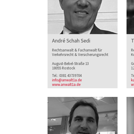
André Schah Sedi
T
Rechtsanwalt & Fachanwalt für
R
Verkehrsrecht & Versicherungsrecht
K
August-Bebel-Straße 13
Gr
18055 Rostock
1
Tel.: 0381 43739704
T
info@anwalt1a.de
k
www.anwalt1a.de
w