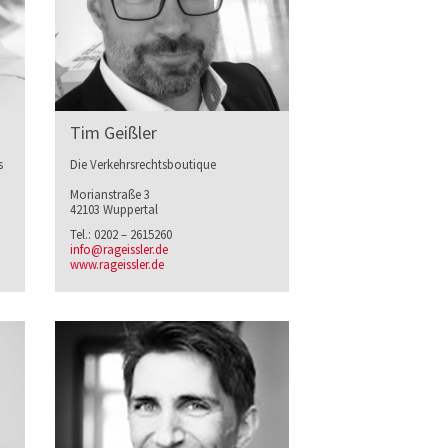
Tim Geißler
s
Die Verkehrsrechtsboutique
Morianstraße 3
42103 Wuppertal
Tel.: 0202 – 2615260
info@rageissler.de
www.rageissler.de