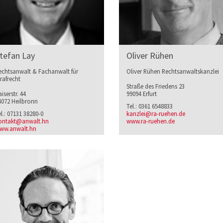
tefan Lay
Oliver Rühen
echtsanwalt & Fachanwalt für
Oliver Rühen Rechtsanwaltskanzlei
trafrecht
Straße des Friedens 23
iserstr. 44
99094 Erfurt
4072 Heilbronn
Tel.: 0361 6548833
el.: 07131 38280-0
kanzlei@ra-ruehen.de
ontakt@anwalt.hn
www.ra-ruehen.de
ww.anwalt.hn