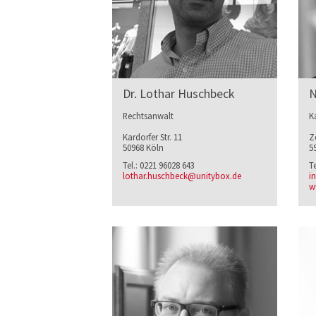
Dr. Lothar Huschbeck
N
Rechtsanwalt
K
Kardorfer Str. 11
Z
50968 Köln
5
Tel.: 0221 96028 643
T
lothar.huschbeck@unitybox.de
i
w