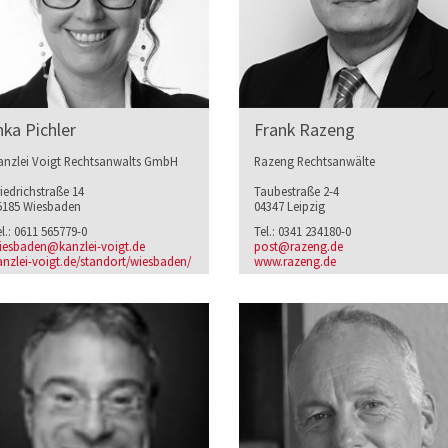
nka Pichler
Frank Razeng
anzlei Voigt Rechtsanwalts GmbH
Razeng Rechtsanwälte
riedrichstraße 14
Taubestraße 2-4
5185 Wiesbaden
04347 Leipzig
el.: 0611 565779-0
Tel.: 0341 234180-0
iesbaden@kanzlei-voigt.de
post@razeng.de
anzlei-voigt.de/standort/wiesbaden/
www.razeng.de