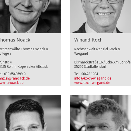
homas Noack
Winand Koch
echtsanwälte Thomas Noack &
Rechtsanwaltskanzlei Koch &
ollegen
Wiegand
ünstr. 4
Bismarckstraße 16 / Ecke Am Lohpf
2555 Berlin, Köpenicker Altstadt
35260 Stadtallendorf
el.: 030 6548699-0
Tel.: 06428 1084
anzlei@ranoack.de
info@koch-wiegand.de
ww.ranoack.de
www.koch-wiegand.de