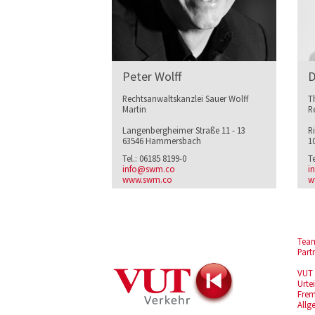
Peter Wolff
D
Rechtsanwaltskanzlei Sauer Wolff
T
Martin
R
Langenbergheimer Straße 11 - 13
R
63546 Hammersbach
1
Tel.: 06185 8199-0
T
info@swm.co
i
www.swm.co
w
Tea
Part
VUT 
Urte
Frem
Allg