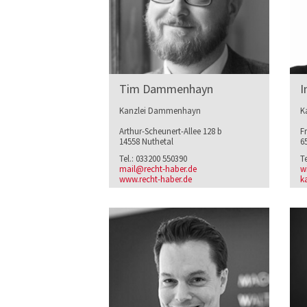
Tim Dammenhayn
I
Kanzlei Dammenhayn
K
Arthur-Scheunert-Allee 128 b
F
14558 Nuthetal
6
Tel.: 033200 550390
T
mail@recht-haber.de
w
www.recht-haber.de
k