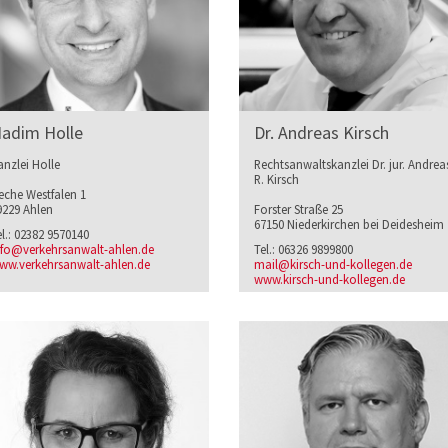
adim Holle
Dr. Andreas Kirsch
anzlei Holle
Rechtsanwaltskanzlei Dr. jur. Andrea
R. Kirsch
eche Westfalen 1
9229 Ahlen
Forster Straße 25
67150 Niederkirchen bei Deidesheim
el.: 02382 9570140
nfo@verkehrsanwalt-ahlen.de
Tel.: 06326 9899800
ww.verkehrsanwalt-ahlen.de
mail@kirsch-und-kollegen.de
www.kirsch-und-kollegen.de