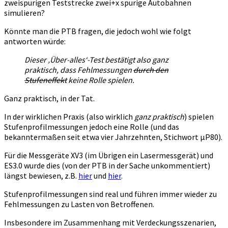
zweispurigen Teststrecke zwei+x spurige Autobahnen
simulieren?
Könnte man die PTB fragen, die jedoch wohl wie folgt
antworten würde:
Dieser ‚Über-alles‘-Test bestätigt also ganz
praktisch, dass Fehlmessungen
durch den
Stufeneffekt
keine Rolle spielen.
Ganz praktisch, in der Tat.
In der wirklichen Praxis (also wirklich
ganz praktisch
) spielen
Stufenprofilmessungen jedoch eine Rolle (und das
bekanntermaßen seit etwa vier Jahrzehnten, Stichwort µP80).
Für die Messgeräte XV3 (im Übrigen ein Lasermessgerät) und
ES3.0 wurde dies (von der PTB in der Sache unkommentiert)
längst bewiesen, z.B.
hier
und
hier
.
Stufenprofilmessungen sind real und führen immer wieder zu
Fehlmessungen zu Lasten von Betroffenen.
Insbesondere im Zusammenhang mit Verdeckungsszenarien,